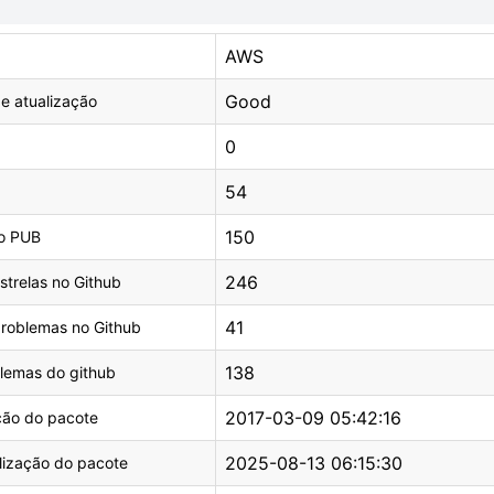
AWS
Good
e atualização
0
54
150
o PUB
246
trelas no Github
41
roblemas no Github
138
blemas do github
2017-03-09 05:42:16
ção do pacote
2025-08-13 06:15:30
lização do pacote