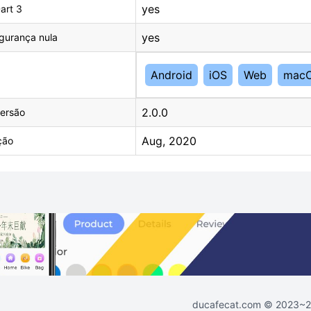
yes
art 3
yes
gurança nula
Android
iOS
Web
mac
2.0.0
ersão
Aug, 2020
ção
ducafecat.com
© 2023~202