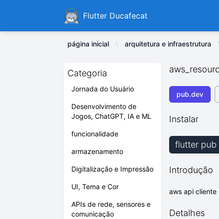
Ducafecat
Flutter Ducafecat
página inicial
arquitetura e infraestrutura
aws_resourc
Categoria
Jornada do Usuário
pub.dev
Desenvolvimento de
Jogos, ChatGPT, IA e ML
Instalar
funcionalidade
flutter pu
armazenamento
Digitalização e Impressão
Introdução
UI, Tema e Cor
aws api cliente
APIs de rede, sensores e
Detalhes
comunicação