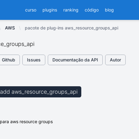
curso
plugins
ranking
código
blog
AWS
pacote de plug-ins aws_resource_groups_api
e_groups_api
Github
Issues
Documentação da API
Autor
b add aws_resource_groups_api
 para aws resource groups