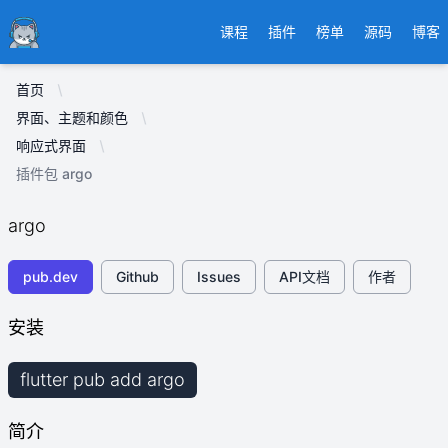
Ducafecat
课程
插件
榜单
源码
博客
首页
界面、主题和颜色
响应式界面
插件包 argo
argo
pub.dev
Github
Issues
API文档
作者
安装
flutter pub add argo
简介