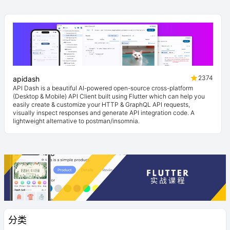
2374
apidash
API Dash is a beautiful AI-powered open-source cross-platform
(Desktop & Mobile) API Client built using Flutter which can help you
easily create & customize your HTTP & GraphQL API requests,
visually inspect responses and generate API integration code. A
lightweight alternative to postman/insomnia.
分类