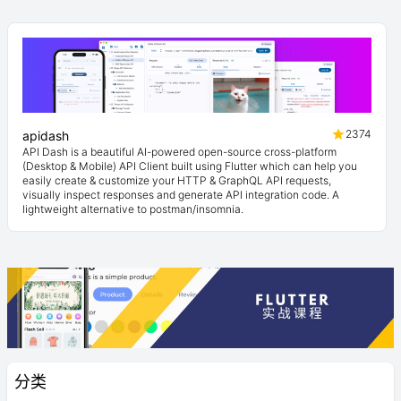
2374
apidash
API Dash is a beautiful AI-powered open-source cross-platform
(Desktop & Mobile) API Client built using Flutter which can help you
easily create & customize your HTTP & GraphQL API requests,
visually inspect responses and generate API integration code. A
lightweight alternative to postman/insomnia.
分类