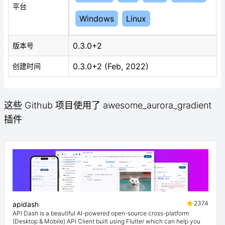
平台
Windows
Linux
0.3.0+2
版本号
0.3.0+2 (Feb, 2022)
创建时间
这些 Github 项目使用了 awesome_aurora_gradient
插件
2374
apidash
API Dash is a beautiful AI-powered open-source cross-platform
(Desktop & Mobile) API Client built using Flutter which can help you