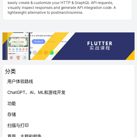
easily create & customize your HTTP & GraphQL API requests,
visually inspect responses and generate API integration code. A
lightweight alternative to postman/insomnia.
分类
用户体验路线
ChatGPT、AI、ML和游戏开发
功能
存储
扫描与打印
界面、主题和颜色