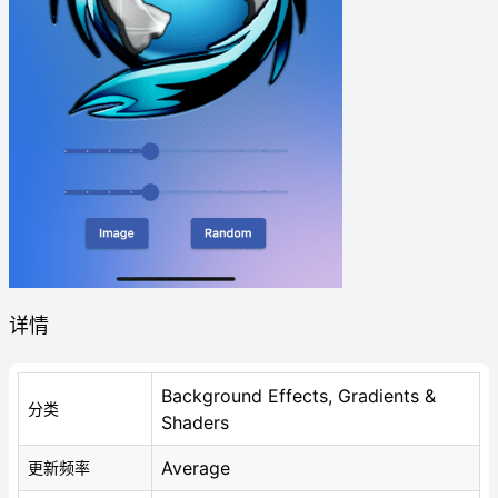
详情
Background Effects, Gradients &
分类
Shaders
Average
更新频率