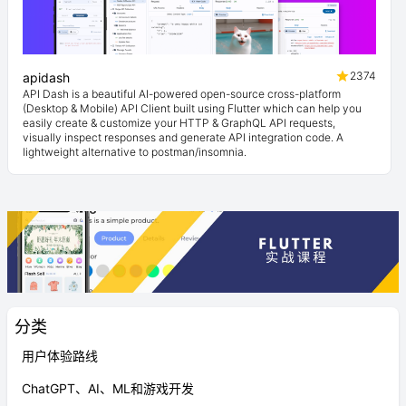
2374
apidash
API Dash is a beautiful AI-powered open-source cross-platform
(Desktop & Mobile) API Client built using Flutter which can help you
easily create & customize your HTTP & GraphQL API requests,
visually inspect responses and generate API integration code. A
lightweight alternative to postman/insomnia.
分类
用户体验路线
ChatGPT、AI、ML和游戏开发