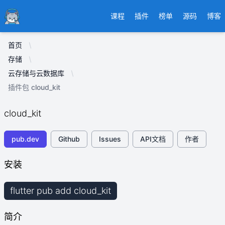
Ducafecat
课程
插件
榜单
源码
博客
首页
存储
云存储与云数据库
插件包 cloud_kit
cloud_kit
pub.dev
Github
Issues
API文档
作者
安装
flutter pub add cloud_kit
简介