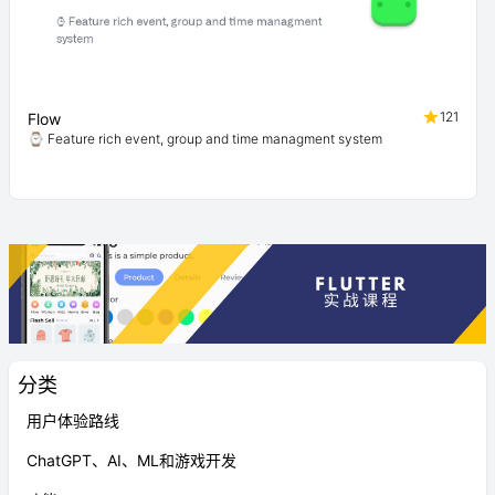
121
Flow
⌚ Feature rich event, group and time managment system
分类
用户体验路线
ChatGPT、AI、ML和游戏开发