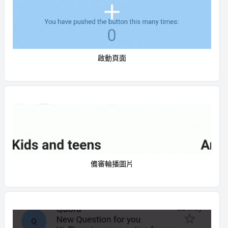
啟動頁面
備審輪播圖片