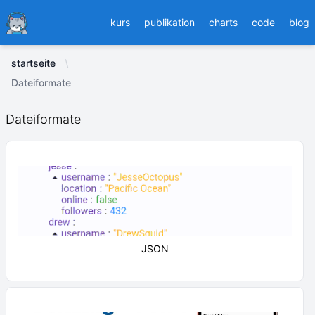
Ducafecat
kurs
publikation
charts
code
blog
startseite
Dateiformate
Dateiformate
JSON