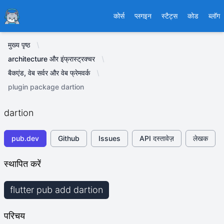
Ducafecat
कोर्स
प्लगइन
स्टैट्स
कोड
ब्लॉग
मुख्य पृष्ठ
architecture और इंफ्रास्ट्रक्चर
बैकएंड, वेब सर्वर और वेब फ्रेमवर्क
plugin package dartion
dartion
pub.dev
Github
Issues
API दस्तावेज़
लेखक
स्थापित करें
flutter pub add dartion
परिचय