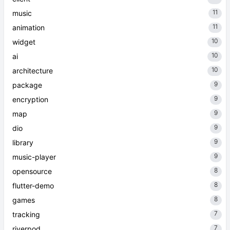
11
music
11
animation
10
widget
10
ai
10
architecture
9
package
9
encryption
9
map
9
dio
9
library
9
music-player
8
opensource
8
flutter-demo
8
games
7
tracking
7
riverpod