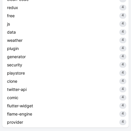
4
redux
4
free
4
js
4
data
4
weather
4
plugin
4
generator
4
security
4
playstore
4
clone
4
twitter-api
4
comic
4
flutter-widget
4
flame-engine
4
provider