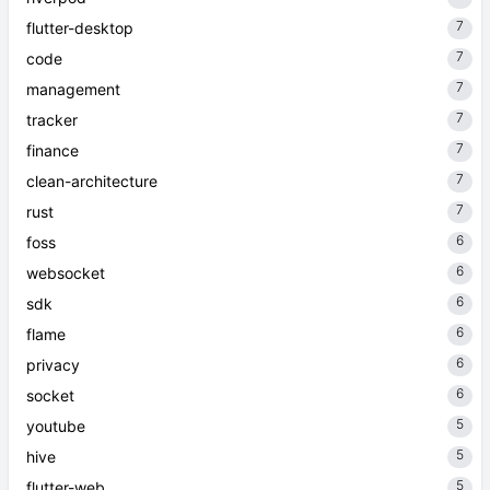
7
flutter-desktop
7
code
7
management
7
tracker
7
finance
7
clean-architecture
7
rust
6
foss
6
websocket
6
sdk
6
flame
6
privacy
6
socket
5
youtube
5
hive
5
flutter-web