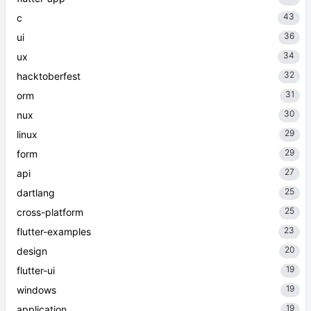
43
c
36
ui
34
ux
32
hacktoberfest
31
orm
30
nux
29
linux
29
form
27
api
25
dartlang
25
cross-platform
23
flutter-examples
20
design
19
flutter-ui
19
windows
19
application