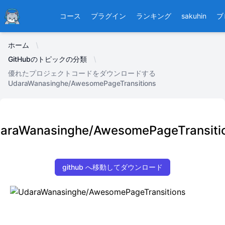
Ducafecat
コース
プラグイン
ランキング
sakuhin
ブ
ホーム
GitHubのトピックの分類
優れたプロジェクトコードをダウンロードする
UdaraWanasinghe/AwesomePageTransitions
araWanasinghe/AwesomePageTransiti
github へ移動してダウンロード