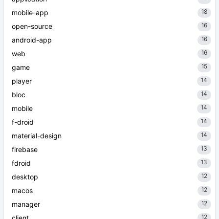
18
mobile-app
16
open-source
16
android-app
16
web
15
game
14
player
14
bloc
14
mobile
14
f-droid
14
material-design
13
firebase
13
fdroid
12
desktop
12
macos
12
manager
12
client