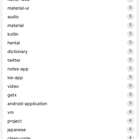
5
material-ui
5
audio
5
material
5
kotlin
5
hentai
5
dictionary
5
twitter
5
notes-app
5
ios-app
5
video
5
getx
5
android-application
4
vm
4
project
4
japanese
4
clean-code