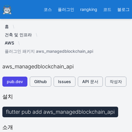
Ducafecat
코스
플러그인
rangking
코드
블로그
홈
건축 및 인프라
AWS
플러그인 패키지 aws_managedblockchain_api
aws_managedblockchain_api
pub.dev
Github
Issues
API 문서
작성자
설치
flutter pub add aws_managedblockchain_api
소개