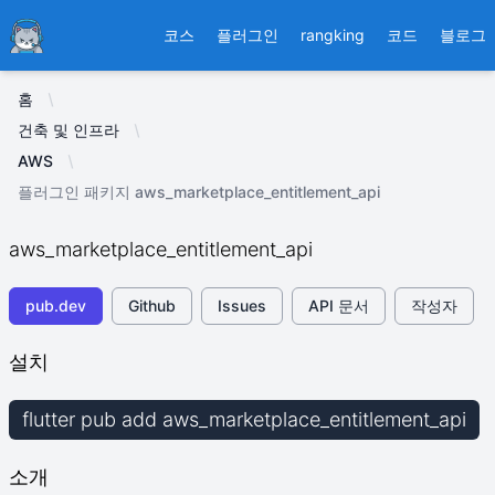
Ducafecat
코스
플러그인
rangking
코드
블로그
홈
건축 및 인프라
AWS
플러그인 패키지 aws_marketplace_entitlement_api
aws_marketplace_entitlement_api
pub.dev
Github
Issues
API 문서
작성자
설치
flutter pub add aws_marketplace_entitlement_api
소개