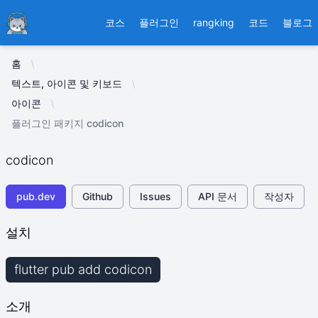
Ducafecat
코스
플러그인
rangking
코드
블로그
홈
텍스트, 아이콘 및 키보드
아이콘
플러그인 패키지 codicon
codicon
pub.dev
Github
Issues
API 문서
작성자
설치
flutter pub add codicon
소개