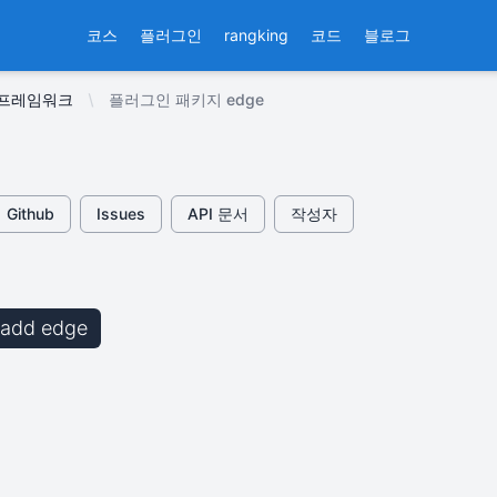
코스
플러그인
rangking
코드
블로그
웹 프레임워크
플러그인 패키지 edge
Github
Issues
API 문서
작성자
b add edge