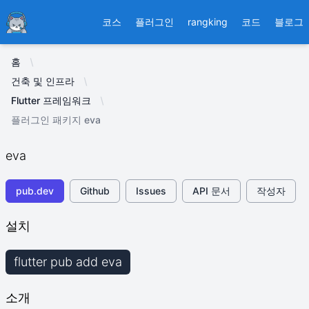
Ducafecat
코스
플러그인
rangking
코드
블로그
홈
건축 및 인프라
Flutter 프레임워크
플러그인 패키지 eva
eva
pub.dev
Github
Issues
API 문서
작성자
설치
flutter pub add eva
소개