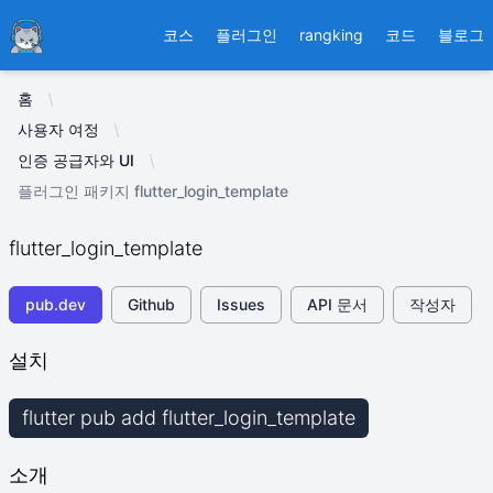
Ducafecat
코스
플러그인
rangking
코드
블로그
홈
사용자 여정
인증 공급자와 UI
플러그인 패키지 flutter_login_template
flutter_login_template
pub.dev
Github
Issues
API 문서
작성자
설치
flutter pub add flutter_login_template
소개