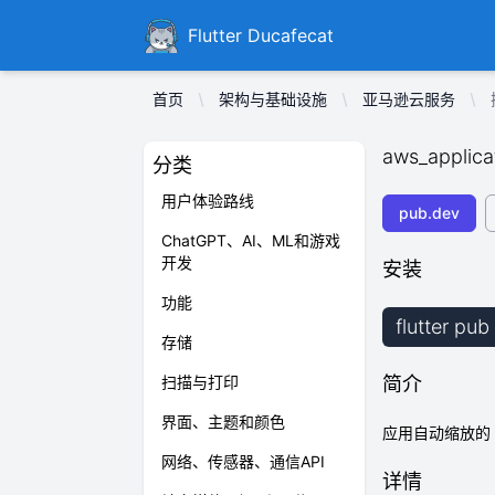
Ducafecat
Flutter Ducafecat
首页
架构与基础设施
亚马逊云服务
aws_applica
分类
用户体验路线
pub.dev
ChatGPT、AI、ML和游戏
开发
安装
功能
flutter pu
存储
扫描与打印
简介
界面、主题和颜色
应用自动缩放的 A
网络、传感器、通信API
详情