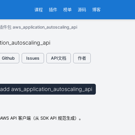
课程
插件
榜单
源码
博客
插件包 aws_application_autoscaling_api
tion_autoscaling_api
Github
Issues
API文档
作者
b add aws_application_autoscaling_api
WS API 客户端（从 SDK API 规范生成）。