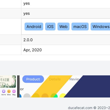
yes
yes
Android
iOS
Web
macOS
Windows
2.0.0
Apr, 2020
ducafecat.com
© 2023~202