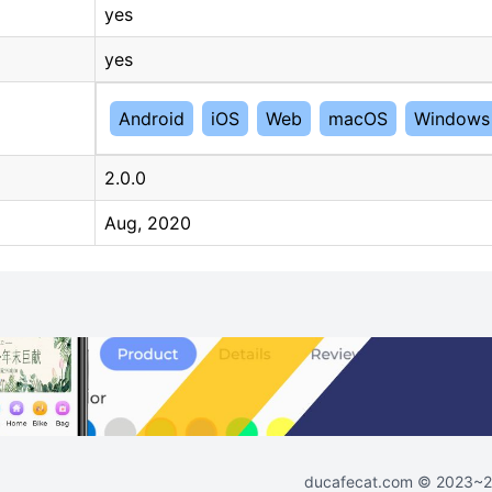
yes
yes
Android
iOS
Web
macOS
Windows
2.0.0
Aug, 2020
ducafecat.com
© 2023~202