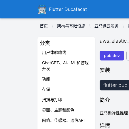
Ducafecat
Flutter Ducafecat
首页
架构与基础设施
亚马逊云服务
aws_elastic_
分类
用户体验路线
pub.dev
ChatGPT、AI、ML和游戏
开发
安装
功能
flutter pu
存储
扫描与打印
简介
界面、主题和颜色
亚马逊弹性推理 A
网络、传感器、通信API
详情