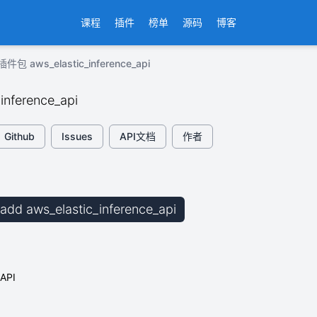
课程
插件
榜单
源码
博客
插件包 aws_elastic_inference_api
inference_api
Github
Issues
API文档
作者
b add aws_elastic_inference_api
PI