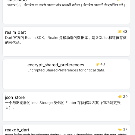
53
cbl_flutter
Couchbase Lite 的 Flutter 插件，是一个嵌入式的 NoSQL JSON 文档风格数
据库，支持 Blob、加密、N1QL 查询、实时查询、全文搜索和数据同步。
45
easiestdb
फ्लटर SQL डेटाबेस का सबसे आसान और आलसी तरीका। डेटाबेस आसानी से प्रबंधित करें।
43
realm_dart
Dart 官方的 Realm SDK。Realm 是移动端的数据库，是 SQLite 和键值存储
的替代品。
43
encrypt_shared_preferences
Encrypted SharedPreferences for critical data.