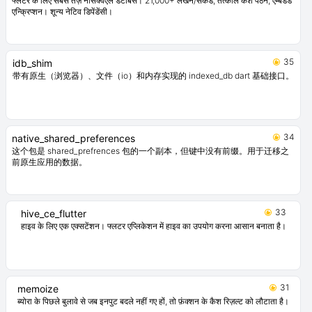
39
json_store
一个与浏览器的 localStorage 类似的 Flutter 存储解决方案（但功能更强
大）。
37
reaxdb_dart
फ्लटर के लिए सबसे तेज़ नॉसक्वएल डेटाबेस। 21,000+ लेखन/सेकंड, तत्काल कैश पठन, एम्बेडेड
एन्क्रिप्शन। शून्य नेटिव डिपेंडेंसी।
35
idb_shim
带有原生（浏览器）、文件（io）和内存实现的 indexed_db dart 基础接口。
34
native_shared_preferences
这个包是 shared_prefrences 包的一个副本，但键中没有前缀。用于迁移之
前原生应用的数据。
33
hive_ce_flutter