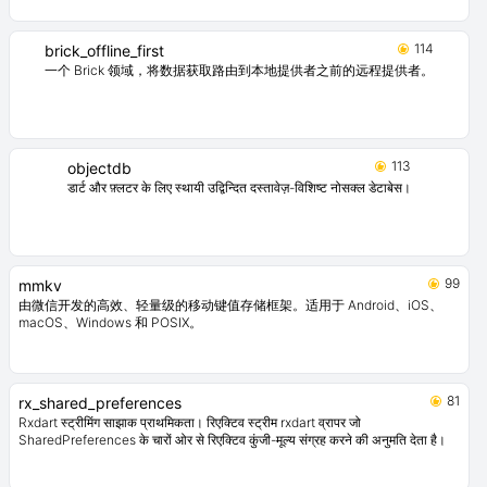
114
brick_offline_first
一个 Brick 领域，将数据获取路由到本地提供者之前的远程提供者。
113
objectdb
डार्ट और फ़्लटर के लिए स्थायी उद्विन्दित दस्तावेज़-विशिष्ट नोसक्ल डेटाबेस।
99
mmkv
由微信开发的高效、轻量级的移动键值存储框架。适用于 Android、iOS、
macOS、Windows 和 POSIX。
81
rx_shared_preferences