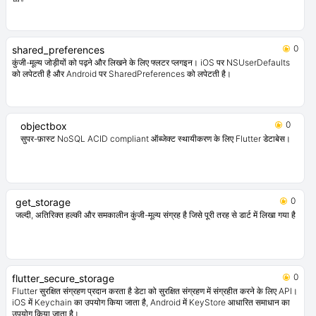
स्टैश एपीआई के लिए सेम्बस्ट वेब संग्रह एक्सटेंशन। msgpack json प्रारूप का उपयोग करके
बाइनरी फ़ाइल के स्थानीय संग्रह की अनोखी जगहों में वॉल्ट्स और कैशेज को संग्रह करने का
समर्थन प्रदान करता है।
0
sembast
Dart VM 和 Flutter 的 NoSQL 持久化嵌入式文件系统文档型数据库，支持加
密。
0
shared_preferences
कुंजी-मूल्य जोड़ीयों को पढ़ने और लिखने के लिए फ्लटर प्लगइन। iOS पर NSUserDefaults
को लपेटती है और Android पर SharedPreferences को लपेटती है।
0
objectbox
सुपर-फ़ास्ट NoSQL ACID compliant ऑब्जेक्ट स्थायीकरण के लिए Flutter डेटाबेस।
0
get_storage
जल्दी, अतिरिक्त हल्की और समकालीन कुंजी-मूल्य संग्रह है जिसे पूरी तरह से डार्ट में लिखा गया है