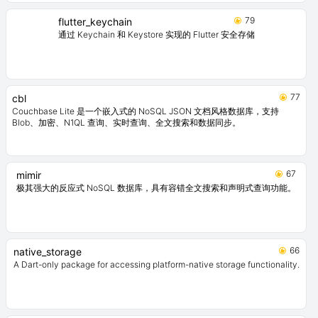
Rxdart स्ट्रीमिंग साझाक प्राथमिकता। रिएक्टिव स्ट्रीम rxdart व्रापर जो
SharedPreferences के चारों ओर से रिएक्टिव कुंजी-मूल्य संग्रह करने की अनुमति देता है।
79
flutter_keychain
通过 Keychain 和 Keystore 实现的 Flutter 安全存储
77
cbl
Couchbase Lite 是一个嵌入式的 NoSQL JSON 文档风格数据库，支持
Blob、加密、N1QL 查询、实时查询、全文搜索和数据同步。
67
mimir
极其强大的反应式 NoSQL 数据库，具有容错全文搜索和声明式查询功能。
66
native_storage
A Dart-only package for accessing platform-native storage functionality.