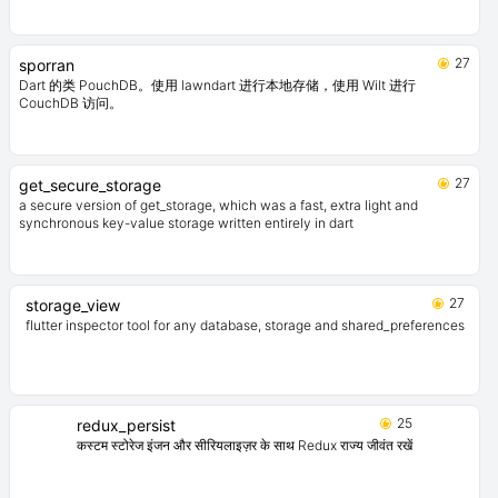
ऑफलाइन-पहले डेटा के प्रबंधन और सिंक्रनाइजेशन के लिए डिज़ाइन किया गया पैकेज, इंटरनेट
कनेक्शन के बिना भी चलने की सुविधा प्रदान करता है, कनेक्शन बहाल होने पर स्वचालित रूप से
सिंक करें।
28
sembast_sqflite
基于 sqflite 的 sembast NoSQL 数据库支持，跨进程安全的数据库。
27
sporran
Dart 的类 PouchDB。使用 lawndart 进行本地存储，使用 Wilt 进行
CouchDB 访问。
27
get_secure_storage
a secure version of get_storage, which was a fast, extra light and
synchronous key-value storage written entirely in dart
27
storage_view
flutter inspector tool for any database, storage and shared_preferences