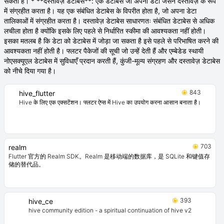
सकता है। * **दस्तावेज़ डेटाबेस**: एक डेटाबेस जो अपना डेटा जेसन दस्तावेज़ के रूप
में संग्रहीत करता है। यह एक संबंधित डेटाबेस के विपरीत होता है, जो अपना डेटा
तालिकाओं में संग्रहीत करता है। दस्तावेज़ डेटाबेस साधारणतः संबंधित डेटाबेस से अधिक
लचीला होता है क्योंकि इसके लिए पहले से निर्धारित स्कीमा की आवश्यकता नहीं होती।
इसका मतलब है कि डेटा को डेटाबेस में जोड़ा जा सकता है इसे पहले से परिभाषित करने की
आवश्यकता नहीं होती है। फ्लटर पैकेजों की सूची जो उन्हें देती हैं और एम्बेडेड स्थायी
नोएसक्यूएल डेटाबेस में सुविधाएँ प्रदान करती हैं, कुंजी-मूल्य संग्रहण और दस्तावेज़ डेटाबेस
को नीचे दिया गया है।
843
hive_flutter
Hive के लिए एक एक्सटेंशन। फ्लटर ऐप्स में Hive का उपयोग करना आसान बनाता है।
703
realm
Flutter 官方的 Realm SDK。Realm 是移动端的数据库，是 SQLite 和键值存
储的替代品。
393
hive_ce
hive community edition - a spiritual continuation of hive v2