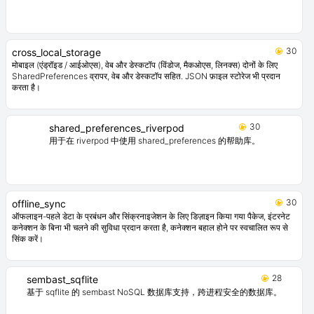
हाइव के लिए एक एक्सटेंशन। फ्लटर एप्लिकेशन में हाइव का उपयोग करना आसान बनाता है।
31
memoize
ब्योरा के पिछले बुलावे से जब इनपुट बदले नहीं गए हों, तो फ़ंक्शन के कैश रिज़ल्ट को लौटाता है।
30
cross_local_storage
मोबाइल (एंड्रॉइड / आईओएस), वेब और डेस्कटॉप (विंडोज, मैकओएस, लिनक्स) दोनों के लिए
SharedPreferences व्रापर, वेब और डेस्कटॉप सहित. JSON फ़ाइल स्टोरेज भी प्रदान
करता है।
30
shared_preferences_riverpod
用于在 riverpod 中使用 shared_preferences 的帮助库。
30
offline_sync