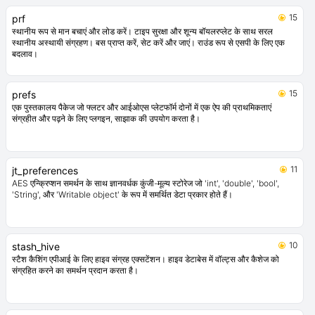
20
hive_listener
Hive बॉक्स परिवर्तनों का बिनवेश बनाने के लिए एक छोटा विजेट है, जो कुछ अनावश्यक हिस्सों को
हटा कर, उसके साथ context और शिशु विजेट को को हटा कर, ValueListenableBuilder
का उपयोग करता है।
15
prf
स्थानीय रूप से मान बचाएं और लोड करें। टाइप सुरक्षा और शून्य बॉयलरप्लेट के साथ सरल
स्थानीय अस्थायी संग्रहण। बस प्राप्त करें, सेट करें और जाएं। राउंड रूप से एसपी के लिए एक
बदलाव।
15
prefs
एक पुस्तकालय पैकेज जो फ्लटर और आईओएस प्लेटफॉर्म दोनों में एक ऐप की प्राथमिकताएं
संग्रहीत और पढ़ने के लिए प्लगइन, साझाक की उपयोग करता है।
11
jt_preferences
AES एन्क्रिप्शन समर्थन के साथ ज्ञानवर्धक कुंजी-मूल्य स्टोरेज जो 'int', 'double', 'bool',
'String', और 'Writable object' के रूप में समर्थित डेटा प्रकार होते हैं।