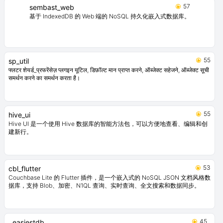
57
sembast_web
基于 IndexedDB 的 Web 端的 NoSQL 持久化嵌入式数据库。
55
sp_util
फ्लटर शेयर्ड_प्रफरेंसेज़ प्लगइन यूटिल, डिफ़ॉल्ट मान प्राप्त करने, ऑब्जेक्ट सहेजने, ऑब्जेक्ट सूची
समर्थन करने का समर्थन करता है।
55
hive_ui
Hive UI 是一个使用 Hive 数据库的智能方法包，可以方便地查看、编辑和创
建新行。