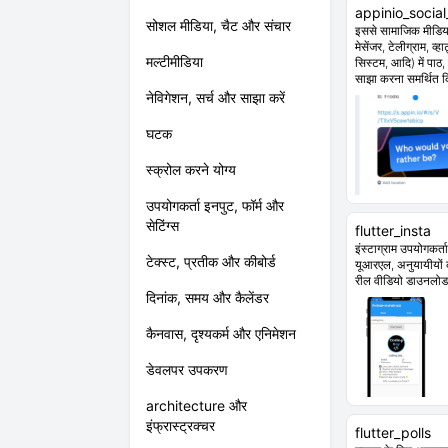
appinio_socia
सोशल मीडिया, चैट और संचार
इससे सामाजिक मीडिया (
मेसेंजर, टेलीग्राम, व
मल्टीमीडिया
सिस्टम, आदि) में पाठ
साझा करना समर्थित क
नेविगेशन, सर्च और साझा करें
घटक
स्क्रोल करने योग्य
उपयोगकर्ता इनपुट, फॉर्म और
सेटिंग्स
flutter_insta
इंस्टाग्राम उपयोगकर्त
टेक्स्ट, प्रतीक और कीबोर्ड
यूआरएल, अनुयायीयों क
रील वीडियो डाउनलोड
दिनांक, समय और कैलेंडर
कैनवास, दृश्यकर्म और एनिमेशन
डेवलपर उपकरण
architecture और
इंफ्रास्ट्रक्चर
flutter_polls