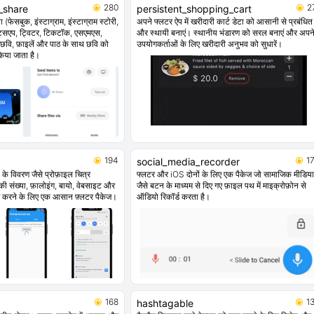
280
2
l_share
persistent_shopping_cart
फेसबुक, इंस्टाग्राम, इंस्टाग्राम स्टोरी,
अपने फ्लटर ऐप में खरीदारी कार्ट डेटा को आसानी से प्रबंधित
्हाट्सएप, ट्विटर, टिकटॉक, एसएमएस,
और स्थायी बनाएं। स्थानीय भंडारण को सरल बनाएं और अपन
, छवि, फ़ाइलें और पाठ के साथ छवि को
उपयोगकर्ताओं के लिए खरीदारी अनुभव को सुधारें।
िया जाता है।
194
1
social_media_recorder
ा के विवरण जैसे प्रोफ़ाइल चित्र
फ्लटर और iOS दोनों के लिए एक पैकेज जो सामाजिक मीडिया
ी संख्या, फ़ालोइंग, बायो, वेबसाइट और
जैसे बटन के माध्यम से दिए गए फ़ाइल पथ में माइक्रोफ़ोन से
 करने के लिए एक आसान फ़्लटर पैकेज।
ऑडियो रिकॉर्ड करता है।
168
1
hashtagable