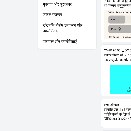
फ्लटर के लिए अनुकू
भुगतान और पुरस्कार
अधिकतम अनुकूलनी
फ़ाइल प्रारूप
प्लेटफॉर्म विशेष उपकरण और
उपयोगिताएं
सहायक और उपयोगिताएं
overscroll_po
फ़्लटर विजेट जो Pi
ओवरस्क्रॉल पर पॉप हो
webfeed
वेबफीड एक dart पैक
पार्सिंग करने के लिए
सिंडिकेशन नेमस्पेस भी