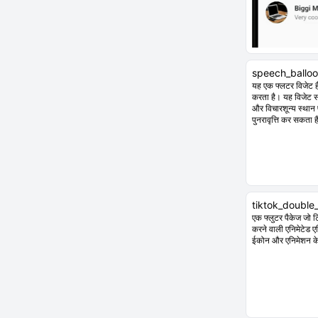
speech_ballo
यह एक फ्लटर विजेट ह
करता है। यह विजेट स
और विचारशून्य स्थान
पुनरावृत्ति कर सकता 
tiktok_double_
एक फ्लुटर पैकेज जो 
करने वाली एनिमेटेड ए
ईकोन और एनिमेशन क