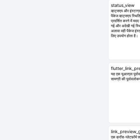
status_view
व्हाट्सएप और इंस्टाग्
पैकेज व्हाट्सएप स्थि
प्रदर्शित करने में मद
गई और अदेखी गई स्थित
अलावा वही पैकेज इंस्ट
लिए उपयोग होता है।
flutter_link_p
यह एक यूआरएल पूर्व
सामग्री की पूर्वावलो
link_preview_
एक क्रॉस-प्लेटफ़ॉर्म 