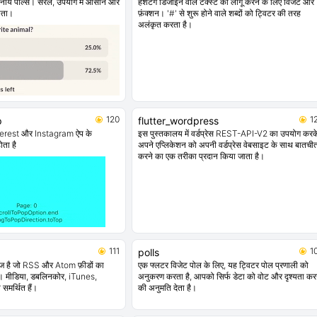
लनीय पोल्स। सरल, उपयोग में आसान और
हैशटैग डिजाइन वाले टेक्स्ट को लागू करने के लिए विजेट और
यता।
फ़ंक्शन। '#' से शुरू होने वाले शब्दों को ट्विटर की तरह
अलंकृत करता है।
120
1
p
flutter_wordpress
nterest और Instagram ऐप के
इस पुस्तकालय में वर्डप्रेस REST-API-V2 का उपयोग करक
ता है
अपने एप्लिकेशन को अपनी वर्डप्रेस वेबसाइट के साथ बातची
करने का एक तरीका प्रदान किया जाता है।
111
1
polls
ेज है जो RSS और Atom फ़ीडों का
एक फ्लटर विजेट पोल के लिए, यह ट्विटर पोल प्रणाली को
 है। मीडिया, डबलिनकोर, iTunes,
अनुकरण करता है, आपको सिर्फ डेटा को वोट और दृश्यता कर
 समर्थित हैं।
की अनुमति देता है।