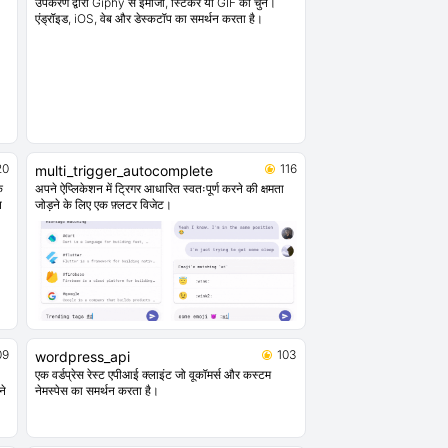
उपकरण द्वारा Giphy से इमोजी, स्टिकर या GIF को चुनें।
एंड्रॉइड, iOS, वेब और डेस्कटॉप का समर्थन करता है।
20
116
multi_trigger_autocomplete
े
अपने ऐप्लिकेशन में ट्रिगर आधारित स्वतःपूर्ण करने की क्षमता
त
जोड़ने के लिए एक फ़्लटर विजेट।
09
103
wordpress_api
एक वर्डप्रेस रेस्ट एपीआई क्लाइंट जो वूकॉमर्स और कस्टम
ने
नेमस्पेस का समर्थन करता है।