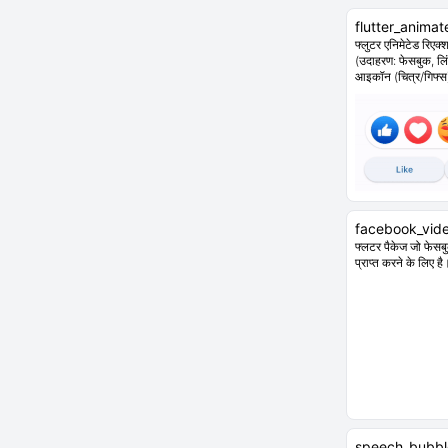
flutter_animat
फ्लुटर एनिमेटेड रिएक
(उदाहरण: फेसबुक, लि
आइकॉन (चित्र/गिफ्स
facebook_vid
फ्लटर पैकेज जो फेस
प्राप्त करने के लिए है
speech_bubbl