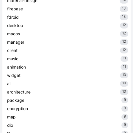
material-design
13
firebase
13
fdroid
12
desktop
12
macos
12
manager
12
client
11
music
11
animation
10
widget
10
ai
10
architecture
9
package
9
encryption
9
map
9
dio
9