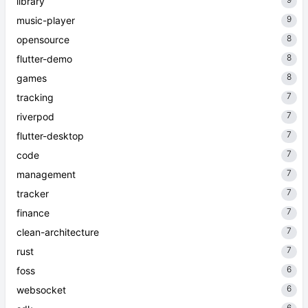
library
9
music-player
8
opensource
8
flutter-demo
8
games
7
tracking
7
riverpod
7
flutter-desktop
7
code
7
management
7
tracker
7
finance
7
clean-architecture
7
rust
6
foss
6
websocket
6