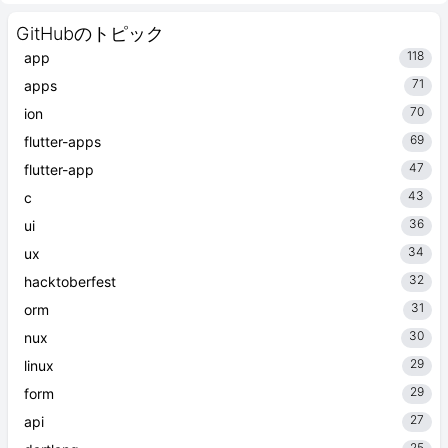
GitHubのトピック
118
app
71
apps
70
ion
69
flutter-apps
47
flutter-app
43
c
36
ui
34
ux
32
hacktoberfest
31
orm
30
nux
29
linux
29
form
27
api
25