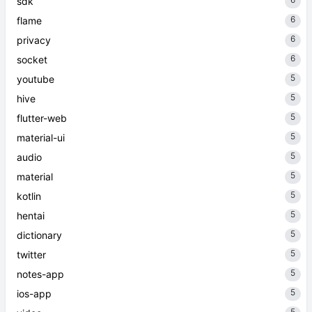
sdk
6
flame
6
privacy
6
socket
5
youtube
5
hive
5
flutter-web
5
material-ui
5
audio
5
material
5
kotlin
5
hentai
5
dictionary
5
twitter
5
notes-app
5
ios-app
5