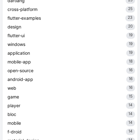
dartlang
25
cross-platform
23
flutter-examples
20
design
19
flutter-ui
19
windows
19
application
18
mobile-app
16
open-source
16
android-app
16
web
15
game
14
player
14
bloc
14
mobile
14
f-droid
14