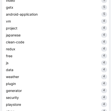
video
5
getx
5
android-application
4
vm
4
project
4
japanese
4
clean-code
4
redux
4
free
4
js
4
data
4
weather
4
plugin
4
generator
4
security
4
playstore
4