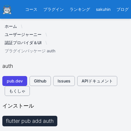
Ducafecat
コース
プラグイン
ランキング
sakuhin
ブログ
ホーム
ユーザージャーニー
認証プロバイダ＆UI
プラグインパッケージ auth
auth
pub.dev
Github
Issues
APIドキュメント
もくしゃ
インストール
flutter pub add auth