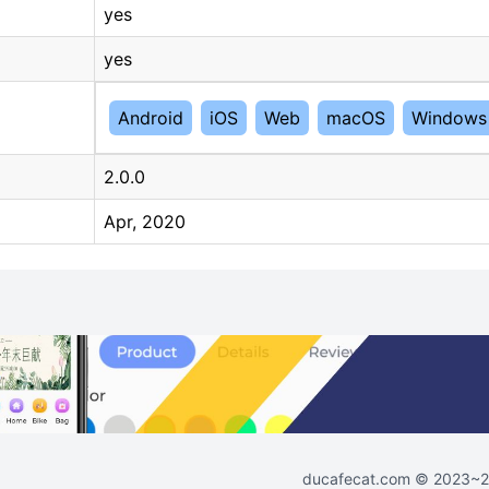
yes
yes
Android
iOS
Web
macOS
Windows
2.0.0
Apr, 2020
ducafecat.com
© 2023~202