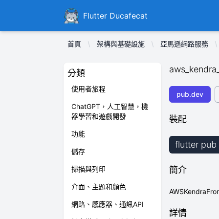
Ducafecat
Flutter Ducafecat
首頁
架構與基礎設施
亞馬遜網路服務
aws_kendra
分類
使用者旅程
pub.dev
ChatGPT，人工智慧，機
器學習和遊戲開發
裝配
功能
flutter pu
儲存
掃描與列印
簡介
介面、主題和顏色
AWSKendraFr
網路、感應器、通訊API
詳情