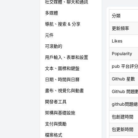
社交媒體、聊天和通訊
多媒體
分類
導航、搜索 & 分享
更新頻率
元件
Likes
可滾動的
Popularity
用戶輸入、表單和設置
pub 平台評
文本、圖標和鍵盤
Github 星數
日期、時間與日曆
畫布、視覺化與動畫
Github 問題
開發者工具
github問題
架構與基礎設施
包創建時間
支付與獎勵
包更新時間
檔案格式