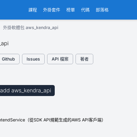
課程
外掛套件
榜單
代碼
部落格
外掛軟體包 aws_kendra_api
_api
Github
Issues
API 檔案
著者
b add aws_kendra_api
ontendService（從SDK API規範生成的AWS API客戶端）