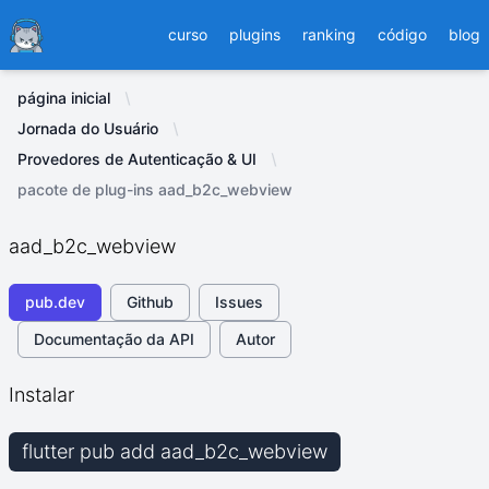
Ducafecat
curso
plugins
ranking
código
blog
página inicial
Jornada do Usuário
Provedores de Autenticação & UI
pacote de plug-ins aad_b2c_webview
aad_b2c_webview
pub.dev
Github
Issues
Documentação da API
Autor
Instalar
flutter pub add aad_b2c_webview