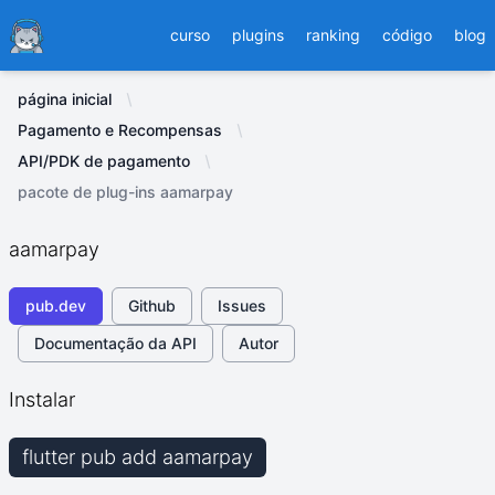
Ducafecat
curso
plugins
ranking
código
blog
página inicial
Pagamento e Recompensas
API/PDK de pagamento
pacote de plug-ins aamarpay
aamarpay
pub.dev
Github
Issues
Documentação da API
Autor
Instalar
flutter pub add aamarpay