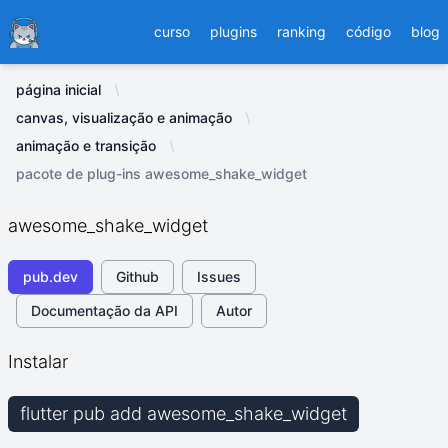
Ducafecat
curso
plugins
ranking
código
blog
página inicial
canvas, visualização e animação
animação e transição
pacote de plug-ins awesome_shake_widget
awesome_shake_widget
pub.dev
Github
Issues
Documentação da API
Autor
Instalar
flutter pub add awesome_shake_widget