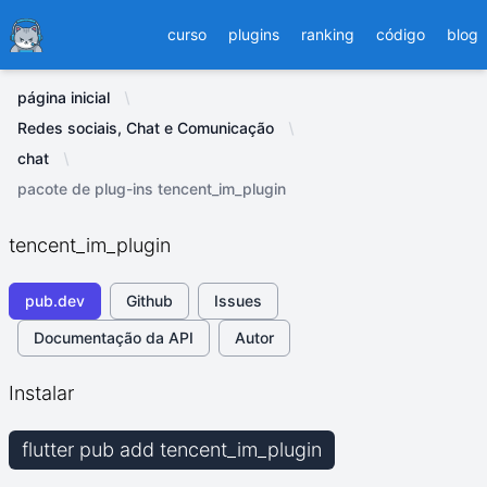
Ducafecat
curso
plugins
ranking
código
blog
página inicial
Redes sociais, Chat e Comunicação
chat
pacote de plug-ins tencent_im_plugin
tencent_im_plugin
pub.dev
Github
Issues
Documentação da API
Autor
Instalar
flutter pub add tencent_im_plugin