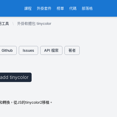
課程
外掛套件
榜單
代碼
部落格
用工具
外掛軟體包 tinycolor
Github
Issues
API 檔案
著者
 add tinycolor
理和轉換，從JS的tinycolor2移植。