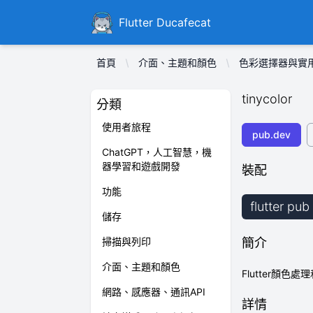
Ducafecat
Flutter Ducafecat
首頁
介面、主題和顏色
色彩選擇器與實
tinycolor
分類
使用者旅程
pub.dev
ChatGPT，人工智慧，機
器學習和遊戲開發
裝配
功能
flutter pub
儲存
掃描與列印
簡介
介面、主題和顏色
Flutter顏色處
網路、感應器、通訊API
詳情