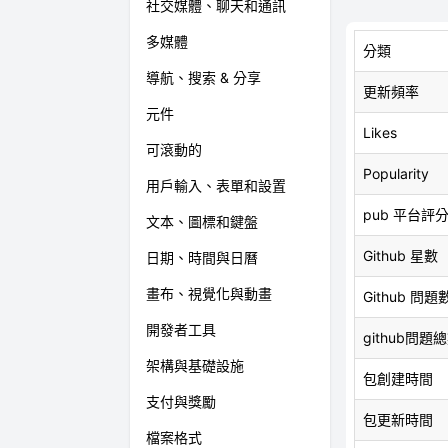
社交媒體、聊天和通訊
多媒體
分類
導航、搜索 & 分享
更新頻率
元件
Likes
可滾動的
Popularity
用戶輸入、表單和設置
pub 平台評
文本、圖標和鍵盤
Github 星數
日期、時間與日曆
畫布、視覺化與動畫
Github 問題
開發者工具
github問題
架構與基礎設施
包創建時間
支付與獎勵
包更新時間
檔案格式