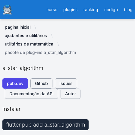
Ducafecat
curso
plugins
ranking
código
blog
página inicial
ajudantes e utilitários
utilitários de matemática
pacote de plug-ins a_star_algorithm
a_star_algorithm
pub.dev
Github
Issues
Documentação da API
Autor
Instalar
flutter pub add a_star_algorithm