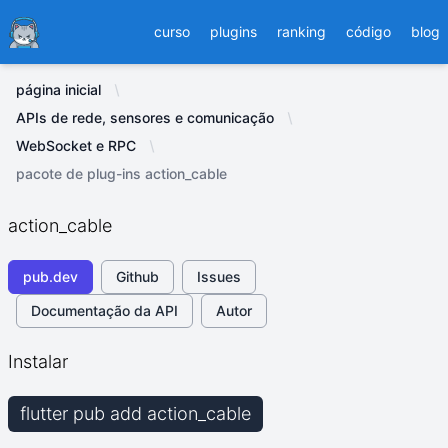
Ducafecat
curso
plugins
ranking
código
blog
página inicial
APIs de rede, sensores e comunicação
WebSocket e RPC
pacote de plug-ins action_cable
action_cable
pub.dev
Github
Issues
Documentação da API
Autor
Instalar
flutter pub add action_cable