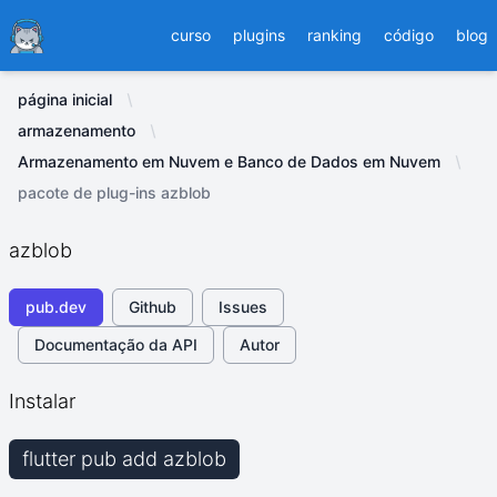
Ducafecat
curso
plugins
ranking
código
blog
página inicial
armazenamento
Armazenamento em Nuvem e Banco de Dados em Nuvem
pacote de plug-ins azblob
azblob
pub.dev
Github
Issues
Documentação da API
Autor
Instalar
flutter pub add azblob