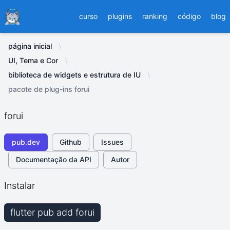
Ducafecat
curso
plugins
ranking
código
blog
página inicial
UI, Tema e Cor
biblioteca de widgets e estrutura de IU
pacote de plug-ins forui
forui
pub.dev
Github
Issues
Documentação da API
Autor
Instalar
flutter pub add forui