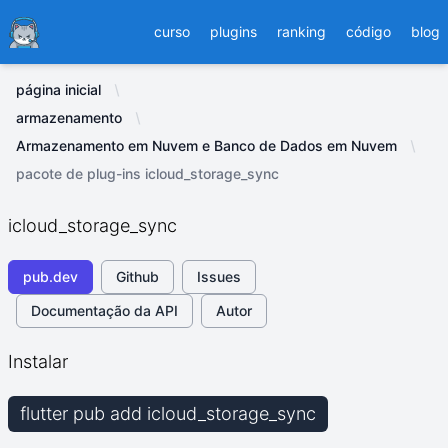
Ducafecat
curso
plugins
ranking
código
blog
página inicial
armazenamento
Armazenamento em Nuvem e Banco de Dados em Nuvem
pacote de plug-ins icloud_storage_sync
icloud_storage_sync
pub.dev
Github
Issues
Documentação da API
Autor
Instalar
flutter pub add icloud_storage_sync