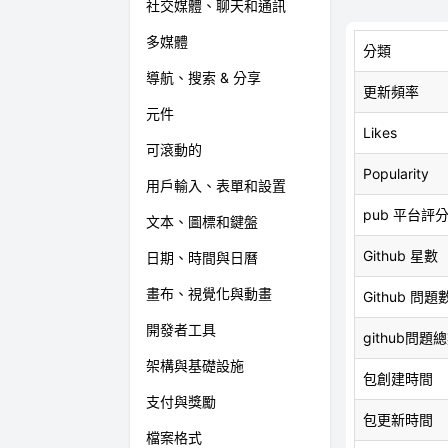
社交媒體、聊天和通訊
多媒體
分類
導航、搜索 & 分享
更新頻率
元件
Likes
可滾動的
Popularity
用戶輸入、表單和設置
pub 平台評
文本、圖標和鍵盤
Github 星數
日期、時間與日曆
畫布、視覺化與動畫
Github 問題
開發者工具
github問題
架構與基礎設施
包創建時間
支付與獎勵
包更新時間
檔案格式