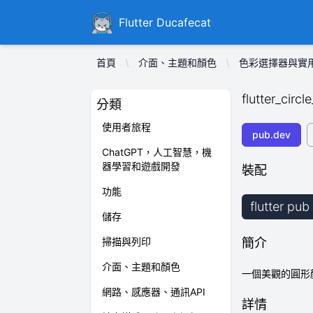
Ducafecat
Flutter Ducafecat
首頁
介面、主題和顏色
色彩選擇器與實
flutter_circl
分類
使用者旅程
pub.dev
ChatGPT，人工智慧，機
器學習和遊戲開發
裝配
功能
flutter pub
儲存
掃描與列印
簡介
介面、主題和顏色
一個美觀的圓形顏色
網路、感應器、通訊API
詳情