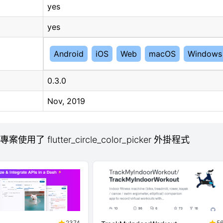
yes
yes
Android
iOS
Web
macOS
Windows
0.3.0
Nov, 2019
專案使用了 flutter_circle_color_picker 外掛程式
2374
5