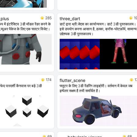
285
1
_plus
three_dart
में इंटरैक्टिव 3डी मॉडल रेंडर करने के
डार्ट द्वारा थ्री.जेएस का कार्यान्वयन। डार्ट 3डी पुस्तकालय।
व्यूअर पैकेज के लिए एक फ्लटर विजेट।
इसे उपयोग करना आसान है, हल्का, क्रॉस-प्लेटफ़ॉर्म, सामान्य
उद्देश्यक 3डी पुस्तकालय।
174
1
flutter_scene
ेद पारदर्शी कैनवास पर बड़े 3डी
फ्लुटर के लिए 3डी रेंडरिंग लाइब्रेरी। वर्तमान में केवल जब
इम्पेलर सक्षम है तभी समर्थित है।
69
68