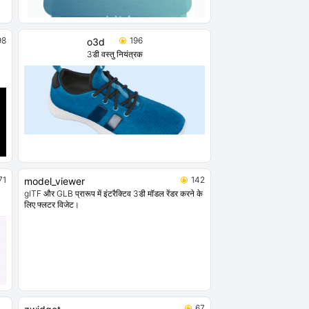
98
196
o3d
3डी वस्तु नियंत्रक
71
142
model_viewer
glTF और GLB प्रारूप में इंटरैक्टिव 3डी मॉडल रेंडर करने के
लिए फ्लटर विजेट।
67