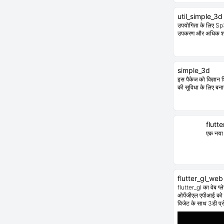
util_simple_3d
उपयोगिता के लिए S
उपकरण और अधिक शा
simple_3d
इस पैकेज को विज्ञान श
की सुविधा के लिए बन
flutt
एक नया 
flutter_gl_web
flutter_gl का वेब प्ल
ओपेंजीएल एपीआई को 
विजेट के साथ 3डी प्र