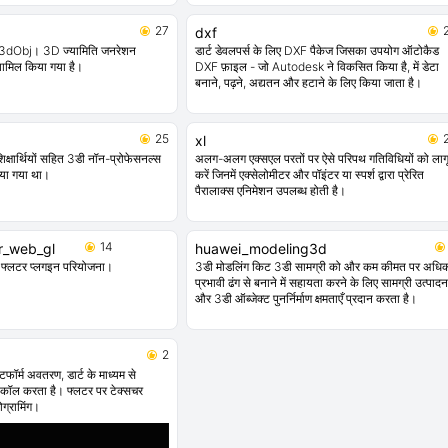
27
dxf
p3dObj। 3D ज्यामिति जनरेशन
डार्ट डेवलपर्स के लिए DXF पैकेज जिसका उपयोग ऑटोकैड
मिल किया गया है।
DXF फ़ाइल - जो Autodesk ने विकसित किया है, में डेटा
बनाने, पढ़ने, अद्यतन और हटाने के लिए किया जाता है।
25
xl
िक्षार्थियों सहित 3डी नॉन-प्रोफेसनल्स
अलग-अलग एक्सएल परतों पर ऐसे परिपथ गतिविधियों को लाग
ाया गया था।
करें जिनमें एक्सेलोमीटर और पॉइंटर या स्पर्श द्वारा प्रेरित
पैरालाक्स एनिमेशन उपलब्ध होती है।
14
er_web_gl
huawei_modeling3d
फ्लटर प्लगइन परियोजना।
3डी मोडलिंग किट 3डी सामग्री को और कम कीमत पर अधि
प्रभावी ढंग से बनाने में सहायता करने के लिए सामग्री उत्पादन
और 3डी ऑब्जेक्ट पुनर्निर्माण क्षमताएँ प्रदान करता है।
2
ेटफॉर्म अवतरण, डार्ट के माध्यम से
कॉल करता है। फ्लटर पर टेक्सचर
ोग्रामिंग।