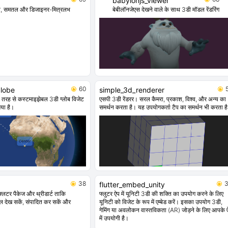
babylonjs_viewer
ोल, समतल और डिजाइनर-मित्रलभ
बेबीलॉनजेएस देखने वाले के साथ 3डी मॉडल रेंडरिंग
60
globe
simple_3d_renderer
ी तरह से कस्टमाइझेबल 3डी ग्लोब विजेट
एसपी 3डी रेंडरर। सरल कैमरा, प्रकाश, विश्व, और अन्य का
 गया है।
समर्थन करता है। यह उपयोगकर्ता टैप का समर्थन भी करता ह
38
flutter_embed_unity
फ्लटर पैकेज और थ्रीडार्ट ताकि
फ्लुटर ऐप में यूनिटी 3डी की शक्ति का उपयोग करने के लिए
ल देख सकें, संपादित कर सकें और
यूनिटी को विजेट के रूप में एम्बेड करें। इसका उपयोग 3डी,
गेमिंग या अवलोकन वास्तविकता (AR) जोड़ने के लिए आपके 
में उपयोगी है।