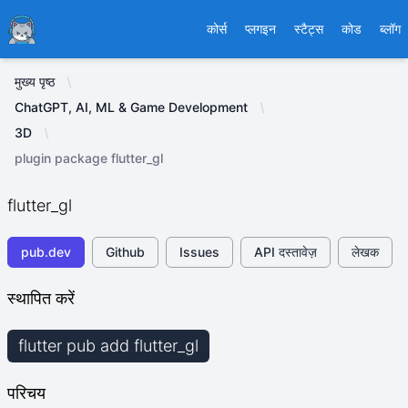
Ducafecat
कोर्स
प्लगइन
स्टैट्स
कोड
ब्लॉग
मुख्य पृष्ठ
ChatGPT, AI, ML & Game Development
3D
plugin package flutter_gl
flutter_gl
pub.dev
Github
Issues
API दस्तावेज़
लेखक
स्थापित करें
flutter pub add flutter_gl
परिचय