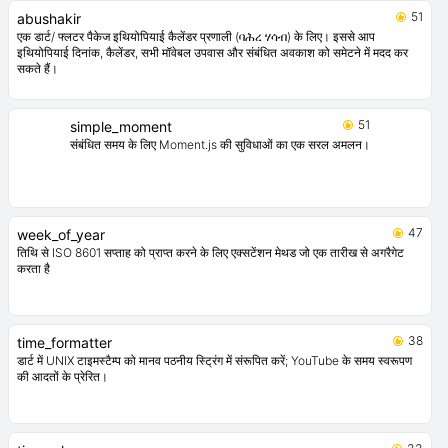
51
abushakir
एक डार्ट/ फ्लटर पैकेज इथियोपियाई कैलेंडर प्रणाली (ባሕረ ሃሳብ) के लिए। इससे आप
इथियोपियाई दिनांक, कैलेंडर, सभी मॉवेबल उपवास और संबंधित अवकाश को समेटने में मदद कर
सकते हैं।
51
simple_moment
संबंधित समय के लिए Moment.js की सुविधाओं का एक सरल अमलन।
47
week_of_year
तिथि से ISO 8601 सप्ताह को प्राप्त करने के लिए एक्सटेंशन मेथड जो एक तारीख से अगरैगेट
करता है
38
time_formatter
डार्ट में UNIX टाइमस्टैम्प को मानव पठनीय स्ट्रिंग में संरूपित करें; YouTube के समय स्वरूपण
की आदतों के प्रेरित।