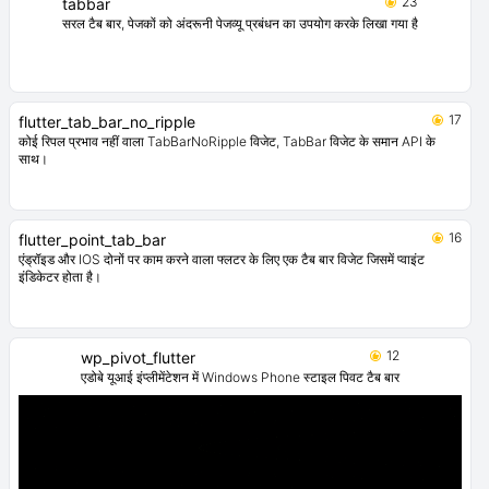
23
tabbar
सरल टैब बार, पेजकों को अंदरूनी पेजव्यू प्रबंधन का उपयोग करके लिखा गया है
17
flutter_tab_bar_no_ripple
कोई रिपल प्रभाव नहीं वाला TabBarNoRipple विजेट, TabBar विजेट के समान API के
साथ।
16
flutter_point_tab_bar
एंड्रॉइड और IOS दोनों पर काम करने वाला फ्लटर के लिए एक टैब बार विजेट जिसमें प्वाइंट
इंडिकेटर होता है।
12
wp_pivot_flutter
एडोबे यूआई इंप्लीमेंटेशन में Windows Phone स्टाइल पिवट टैब बार