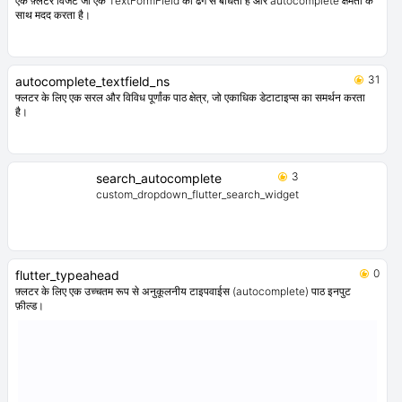
एक फ़्लटर विजेट जो एक TextFormField को ढंग से बांधता है और autocomplete क्षमता के
साथ मदद करता है।
31
autocomplete_textfield_ns
फ्लटर के लिए एक सरल और विविध पूर्णांक पाठ क्षेत्र, जो एकाधिक डेटाटाइप्स का समर्थन करता
है।
3
search_autocomplete
custom_dropdown_flutter_search_widget
0
flutter_typeahead
फ़्लटर के लिए एक उच्चतम रूप से अनुकूलनीय टाइपवाईस (autocomplete) पाठ इनपुट
फ़ील्ड।