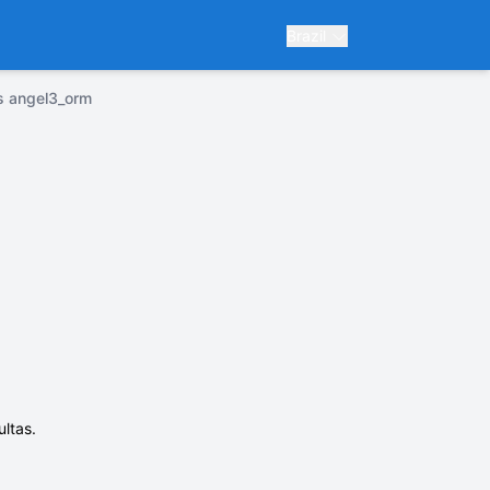
Brazil
s angel3_orm
ltas.