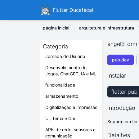
Ducafecat
Flutter Ducafecat
página inicial
arquitetura e infraestrutura
angel3_orm
Categoria
Jornada do Usuário
pub.dev
Desenvolvimento de
Jogos, ChatGPT, IA e ML
Instalar
funcionalidade
flutter pu
armazenamento
Digitalização e Impressão
Introdução
UI, Tema e Cor
Suporte em tem
APIs de rede, sensores e
Detalhes
comunicação