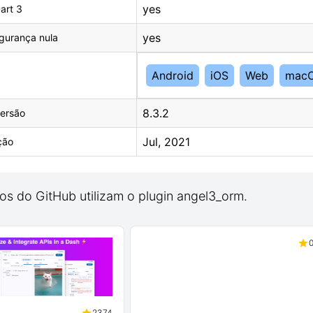
yes
art 3
yes
gurança nula
Android
iOS
Web
mac
8.3.2
ersão
Jul, 2021
ção
os do GitHub utilizam o plugin angel3_orm.
2374