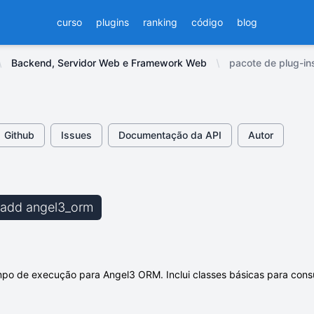
curso
plugins
ranking
código
blog
Backend, Servidor Web e Framework Web
pacote de plug-in
Github
Issues
Documentação da API
Autor
b add angel3_orm
po de execução para Angel3 ORM. Inclui classes básicas para consu