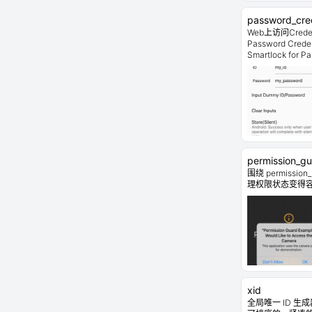
password_cred
Web上访问Credent
Password Cred
Smartlock for 
permission_g
围绕 permissio
理权限状态变得
xid
全局唯一 ID 生