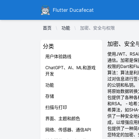
Ducafecat
Flutter Ducafecat
首页
功能
加密、安全与权限
加密、安全
分类
使用JWT、R
用户体验路线
通信。加密是保
权限的Dart和
ChatGPT、AI、ML和游戏
算法：算法是利
开发
过对信息进行签
功能
的公钥和私钥。 
将原始数据转换为
存储
包提供了各种各样
和RSA。 - 
扫描与打印
希算法，如SHA-2
供了一种安全地存
界面、主题和颜色
成，以增强应用程序
包提供了一种简
网络、传感器、通信API
您特定的加密、