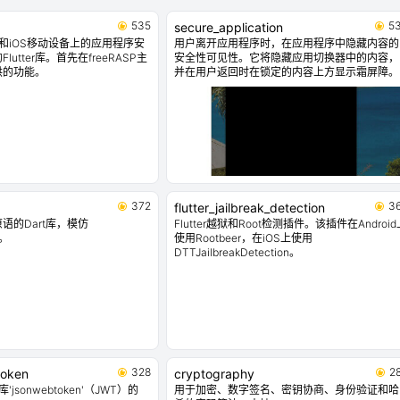
535
5
secure_application
id和iOS移动设备上的应用程序安
用户离开应用程序时，在应用程序中隐藏内容的
utter库。首先在freeRASP主
安全性可见性。它将隐藏应用切换器中的内容，
供的功能。
并在用户返回时在锁定的内容上方显示霜屏障。
372
3
flutter_jailbreak_detection
语的Dart库，模仿
Flutter越狱和Root检测插件。该插件在Android
库。
使用Rootbeer，在iOS上使用
DTTJailbreakDetection。
328
2
token
cryptography
t库'jsonwebtoken'（JWT）的
用于加密、数字签名、密钥协商、身份验证和哈