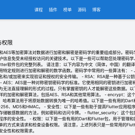
课程
插件
榜单
源码
博客
与权限
SA和AES等加密算法对数据进行加密和解密是密码学的重要组成部分。密
护信息免受未经授权访问的关键技术。以下是一些可以帮助您处理密码学、加
Flutter软件包的完整列表。 请注意：以下内容为中文（简体，中国）的翻译结
用特定规则进行加密和解密的数学函数。密码学中常用的一些算法有： - 
名和/或加密来实现验证和授权的安全传输。 - RSA：RSA是一种基于
- AES：AES是一种对称密钥密码学的标准。它使用相同的密钥进行加密
无法直接理解的形式的过程。只有掌握密钥的人才能解密这些数据。以下是一些有用的
的加密和解密算法，包括AES、RSA和其他常用算法。 - encrypt
哈希：哈希算法用于将原始数据转换为唯一的哈希值。以下是一些有用的Dart和Flu
56、MD5和HMAC。 - 安全性：以下是一些有助于提高Flutter应用程序安全性的
储敏感数据的方法，例如密码和访问令牌。 - flutter_security
的安全性。 - 权限：以下是一些有用的Dart和Flutter包，用于管理和控制应用
单的方式来请求和检查设备权限。 请注意，上述列表只是一些常用的Flut
安全性和权限需求。