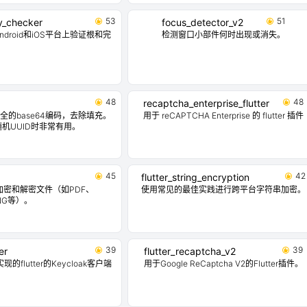
53
51
ty_checker
focus_detector_v2
droid和iOS平台上验证根和完
检测窗口小部件何时出现或消失。
48
48
recaptcha_enterprise_flutter
L安全的base64编码，去除填充。
用于 reCAPTCHA Enterprise 的 flutter 插件
随机UUID时非常有用。
45
42
flutter_string_encryption
r用于加密和解密文件（如PDF、
使用常见的最佳实践进行跨平台字符串加密。
NG等）。
39
39
er
flutter_recaptcha_v2
s实现的flutter的Keycloak客户端
用于Google ReCaptcha V2的Flutter插件。