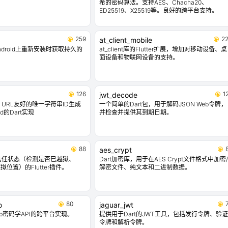
希的密码算法。支持AES、Chacha20、
ED25519、X25519等。良好的跨平台支持。
259
2
at_client_mobile
ndroid上重新安装时获取持久的
at_client库的Flutter扩展，增加对移动设备、桌
面设备和物联网设备的支持。
126
1
jwt_decode
URL友好的唯一字符串ID生成
一个简单的Dart包，用于解码JSON Web令牌，
id的Dart实现
并检查并提供其到期日期。
88
aes_crypt
信任状态（检测是否已越狱、
Dart加密库，用于在AES Crypt文件格式中加密/
拟位置）的Flutter插件。
解密文件、纯文本和二进制数据。
80
o
jaguar_jwt
的Web密码学API的跨平台实现。
提供用于Dart的JWT工具，包括发行令牌、验证
令牌和解析令牌。