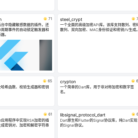
71
n
steel_crypt
后台中隐藏敏感数据的插件。还
一个全面的高级加密API库。该库支持散列、密
命周期事件的自动锁定触发器和
散列、双向加密、MAC身份验证和密钥/IV生成
听器。
65
crypton
安全哈希函数、校验生成器和密钥
一个简单的Dart库，用于非对称加密和数字签
名。
61
libsignal_protocol_dart
ter应用程序中实现RSA加密的插
Dart原生和Flutter的Signal协议库，纯Dart实现
生成密钥对、加密和解密字符串
的Signal协议。