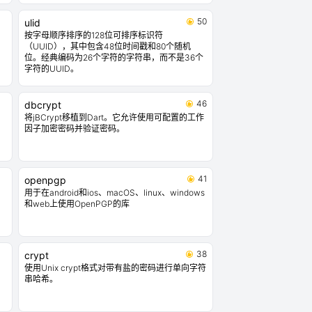
50
ulid
按字母顺序排序的128位可排序标识符
（UUID），其中包含48位时间戳和80个随机
位。经典编码为26个字符的字符串，而不是36个
字符的UUID。
46
dbcrypt
将jBCrypt移植到Dart。它允许使用可配置的工作
因子加密密码并验证密码。
41
openpgp
用于在android和ios、macOS、linux、windows
和web上使用OpenPGP的库
38
crypt
使用Unix crypt格式对带有盐的密码进行单向字符
串哈希。