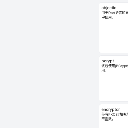
objectid
用于Dart语言的高
中使用。
bcrypt
该包使用jBCryp
用。
encryptor
带有PKCS7填
密函数。