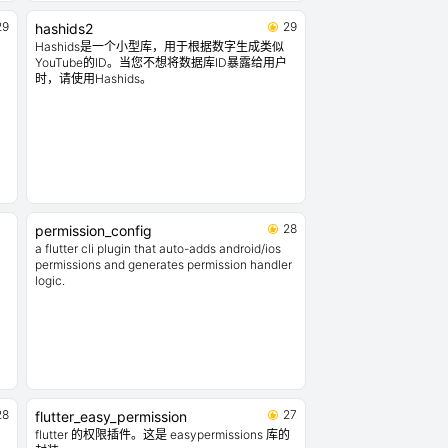
29
29
hashids2
Hashids是一个小型库，用于根据数字生成类似
YouTube的ID。当您不想将数据库ID暴露给用户
时，请使用Hashids。
28
permission_config
a flutter cli plugin that auto-adds android/ios
permissions and generates permission handler
logic.
28
27
flutter_easy_permission
flutter 的权限插件。这是 easypermissions 库的