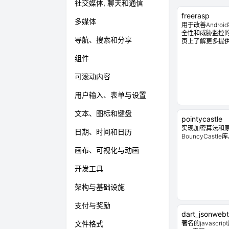
社交媒体, 聊天和通信
freerasp
多媒体
用于改善Andro
全性和威胁监控的Fl
导航、搜索和分享
页上了解更多提
组件
可滚动内容
用户输入、表单与设置
文本、图标和键盘
pointycastle
实现加密算法和原
日期、时间和日历
BouncyCastle
画布、可视化与动画
开发工具
架构与基础设施
支付与奖励
dart_jsonweb
文件格式
著名的javascrip