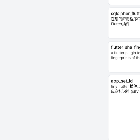
sqlcipher_flutt
在您的应用程序中包
Flutter插件
flutter_sha_fin
a flutter plugin 
fingerprints of t
app_set_id
tiny flutter 
应商标识符 (idfV, 