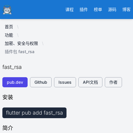
Ducafecat
课程
插件
榜单
源码
博客
首页
功能
加密、安全与权限
插件包 fast_rsa
fast_rsa
pub.dev
Github
Issues
API文档
作者
安装
flutter pub add fast_rsa
简介