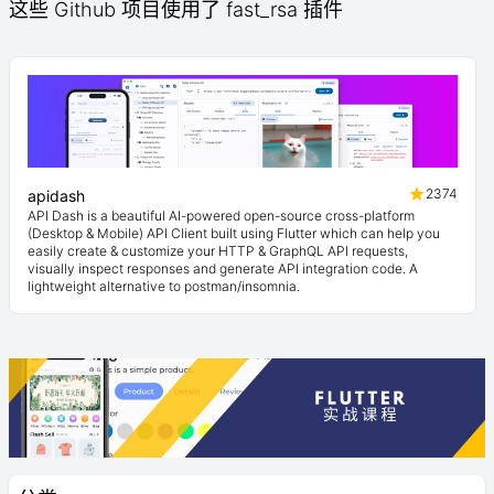
这些 Github 项目使用了 fast_rsa 插件
2374
apidash
API Dash is a beautiful AI-powered open-source cross-platform
(Desktop & Mobile) API Client built using Flutter which can help you
easily create & customize your HTTP & GraphQL API requests,
visually inspect responses and generate API integration code. A
lightweight alternative to postman/insomnia.