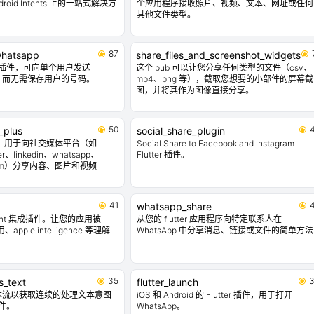
Android Intents 上的一站式解决方
个应用程序接收照片、视频、文本、网址或任何
其他文件类型。
87
whatsapp
share_files_and_screenshot_widgets
er 插件，可向单个用户发送
这个 pub 可以让您分享任何类型的文件（csv、
消息，而无需保存用户的号码。
mp4、png 等），截取您想要的小部件的屏幕截
图，并将其作为图像直接分享。
50
_plus
social_share_plugin
 插件，用于向社交媒体平台（如
Social Share to Facebook and Instagram
ter、linkedin、whatsapp、
Flutter 插件。
legram）分享内容、图片和视频
41
whatsapp_share
intent 集成插件。让您的应用被
从您的 flutter 应用程序向特定联系人在
apple intelligence 等理解
WhatsApp 中分享消息、链接或文件的简单方法
35
s_text
flutter_launch
本流以获取连续的处理文本意图
iOS 和 Android 的 Flutter 插件，用于打开
插件。
WhatsApp。