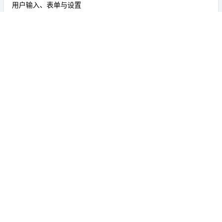
用户输入、表单与设置
文本、图标和键盘
日期、时间和日历
画布、可视化与动画
开发工具
架构与基础设施
支付与奖励
文件格式
平台特定工具与实用程序
辅助和实用工具
Flutter Ducafecat
ducafecat.com
© 2023~2024. All rights reserved.
京ICP备
2021009050号-3