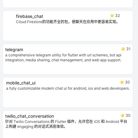
32
firebase_chat
Cloud Firestore的功能齐全的包，使聊天在应用中更容易实现。
31
telegram
a comprehensive telegram utility for flutter with url schemes, bot api
integration, media sharing, chat management, and web app support.
30
mobile_chat_ui
a fully customizable modern chat ui for android, ios and web developers.
30
twilio_chat_conversation
针对 Twilio Conversations 的 Flutter 插件，允许您在 iOS 和 Android 平台
上构建 engaging 的对话式消息体验。