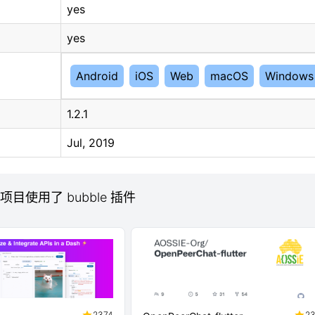
yes
yes
Android
iOS
Web
macOS
Windows
1.2.1
Jul, 2019
b 项目使用了 bubble 插件
2374
2