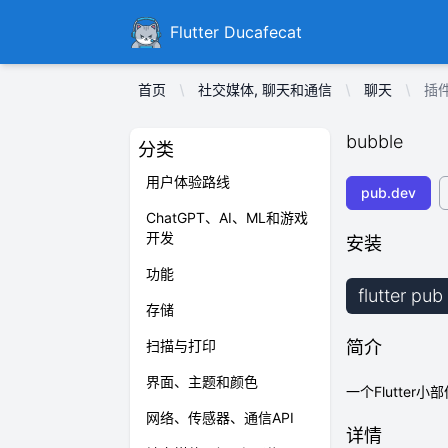
Ducafecat
Flutter Ducafecat
首页
社交媒体, 聊天和通信
聊天
插件
bubble
分类
用户体验路线
pub.dev
ChatGPT、AI、ML和游戏
开发
安装
功能
flutter pu
存储
扫描与打印
简介
界面、主题和颜色
一个Flutter
网络、传感器、通信API
详情