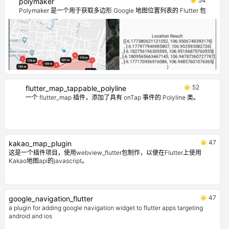
54
polymaker
Polymaker 是一个用于获取多边形 Google 地图位置列表的 Flutter 包
52
flutter_map_tappable_polyline
一个 flutter_map 插件，添加了具有 onTap 事件的 Polyline 类。
47
kakao_map_plugin
这是一个插件项目，使用webview_flutter包制作，以便在Flutter上使用
Kakao地图api的javascript。
47
google_navigation_flutter
a plugin for adding google navigation widget to flutter apps targeting
android and ios