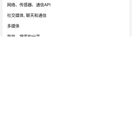
扫描与打印
界面、主题和颜色
网络、传感器、通信API
社交媒体, 聊天和通信
多媒体
导航、搜索和分享
组件
可滚动内容
用户输入、表单与设置
文本、图标和键盘
日期、时间和日历
画布、可视化与动画
开发工具