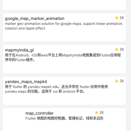
26
google_map_marker_animation
marker geo-animation solution for google maps. support linear animation,
rotation and ripple effect.
26
mapmyindia_gl
用于在Android、iOS和web平台上将MapmyIndia地图集成到Flutter应用程
序中的Flutter插件。
26
yandex_maps_mapkit
用于 flutter 的 yandex mapkit sdk。这允许你在 flutter 应用中使用
yandex.maps 的功能，适用于 ios 和 android 平台。
26
map_controller
Flutter 地图的地图控制器。管理标记、线和多边形