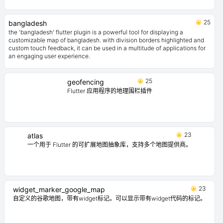
25
bangladesh
the 'bangladesh' flutter plugin is a powerful tool for displaying a
customizable map of bangladesh. with division borders highlighted and
custom touch feedback, it can be used in a multitude of applications for
an engaging user experience.
25
geofencing
Flutter 应用程序的地理围栏插件
23
atlas
一个用于 Flutter 的可扩展地图抽象库，支持多个地图提供商。
23
widget_marker_google_map
自定义的谷歌地图，带有widget标记。可以显示带有widget代码的标记。