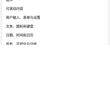
可滚动内容
用户输入、表单与设置
文本、图标和键盘
日期、时间和日历
画布、可视化与动画
开发工具
架构与基础设施
支付与奖励
文件格式
平台特定工具与实用程序
辅助和实用工具