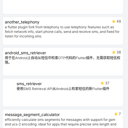
49
another_telephony
a flutter plugin fork from telephony to use telephony features such as
fetch network info, start phone calls, send and receive sms, and fixed for
listen for incoming sms.
38
android_sms_retriever
用于在Android上自动从短信中检索OTP代码的Flutter插件，无需获取短信权
限。
37
sms_retriever
使用SMS Retrieval API从Android上检索短信的新Flutter插件
7
message_segment_calculator
efficiently calculate sms segments for messages with support for gsm
and ucs-2 encoding. ideal for apps that require precise sms length and