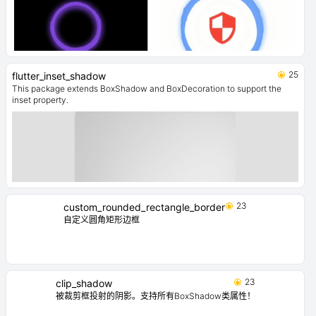
25
flutter_inset_shadow
This package extends BoxShadow and BoxDecoration to support the
inset property.
23
custom_rounded_rectangle_border
自定义圆角矩形边框
23
clip_shadow
被裁剪框投射的阴影。支持所有BoxShadow类属性！