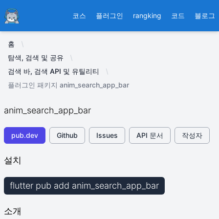
Ducafecat
코스
플러그인
rangking
코드
블로그
홈
탐색, 검색 및 공유
검색 바, 검색 API 및 유틸리티
플러그인 패키지 anim_search_app_bar
anim_search_app_bar
pub.dev
Github
Issues
API 문서
작성자
설치
flutter pub add anim_search_app_bar
소개